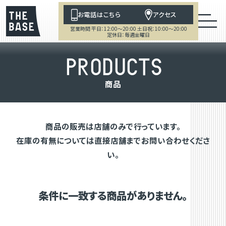
お電話はこちら
アクセス
営業時間 平日：12:00～20:00 土日祝：10:00～20:00
定休日：毎週金曜日
P
R
O
D
U
C
T
S
商
品
商品の販売は店舗のみで行っています。
在庫の有無については直接店舗までお問い合わせくださ
い。
条件に一致する商品がありません。