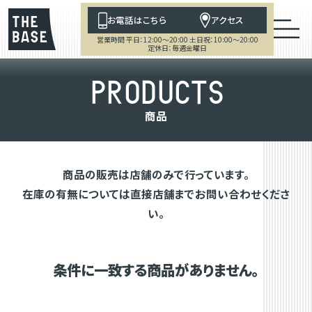
お電話はこちら
アクセス
営業時間 平日：12:00～20:00 土日祝：10:00～20:00
定休日：毎週金曜日
P
R
O
D
U
C
T
S
商
品
商品の販売は店舗のみで行っています。
在庫の有無については直接店舗までお問い合わせくださ
い。
条件に一致する商品がありません。