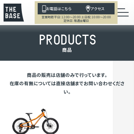
お電話はこちら
アクセス
営業時間 平日：12:00～20:00 土日祝：10:00～20:00
定休日：毎週金曜日
P
R
O
D
U
C
T
S
商
品
商品の販売は店舗のみで行っています。
在庫の有無については直接店舗までお問い合わせくださ
い。