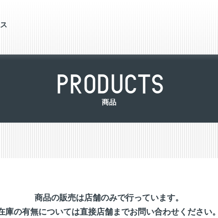
ス
P
R
O
D
U
C
T
S
商
品
商品の販売は店舗のみで行っています。
在庫の有無については直接店舗までお問い合わせください