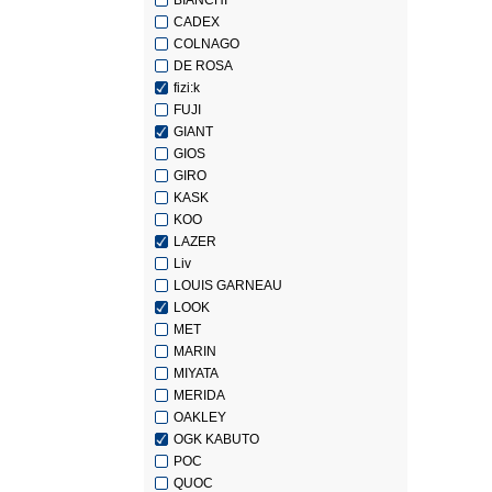
BIANCHI
CADEX
COLNAGO
DE ROSA
fizi:k
FUJI
GIANT
GIOS
GIRO
KASK
KOO
LAZER
Liv
LOUIS GARNEAU
LOOK
MET
MARIN
MIYATA
MERIDA
OAKLEY
OGK KABUTO
POC
QUOC