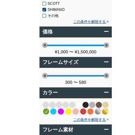
SCOTT
SHIMANO
その他
この条件を解除する
価格
ー
¥1,000
〜
¥1,500,000
フレームサイズ
ー
300
〜
580
カラー
ー
この条件を解除する
フレーム素材
ー