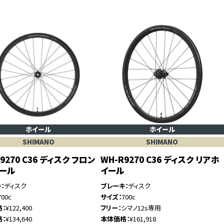
ホイール
ホイール
SHIMANO
SHIMANO
9270 C36 ディスク フロン
WH-R9270 C36 ディスク リアホ
イール
イール
キ
ディスク
ブレーキ
ディスク
700c
サイズ
700c
格
¥122,400
フリー
シマノ12s専用
格
¥134,640
本体価格
¥161,918