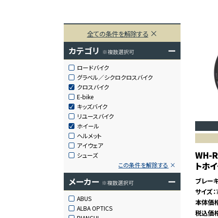
全ての条件を解除する
カテゴリ
ー
※複数選択可
ロードバイク
グラベル／シクロクロスバイク
クロスバイク
E-bike
キッズバイク
リユースバイク
ホイール
ヘルメット
アイウェア
WH-R
シューズ
トホ
この条件を解除する
メーカー
ー
ブレー
※複数選択可
サイズ
ABUS
本体価
ALBA OPTICS
税込価
BIANCHI