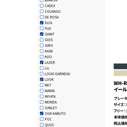
CADEX
COLNAGO
DE ROSA
fizi:k
FUJI
GIANT
GIOS
GIRO
KASK
KOO
LAZER
Liv
LOUIS GARNEAU
LOOK
WH-R
MET
イー
MARIN
MIYATA
ブレー
MERIDA
サイズ
OAKLEY
フリー
OGK KABUTO
本体価
POC
税込価
QUOC