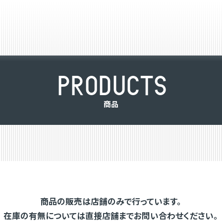
P
R
O
D
U
C
T
S
商
品
商品の販売は店舗のみで行っています。
在庫の有無については直接店舗までお問い合わせください。