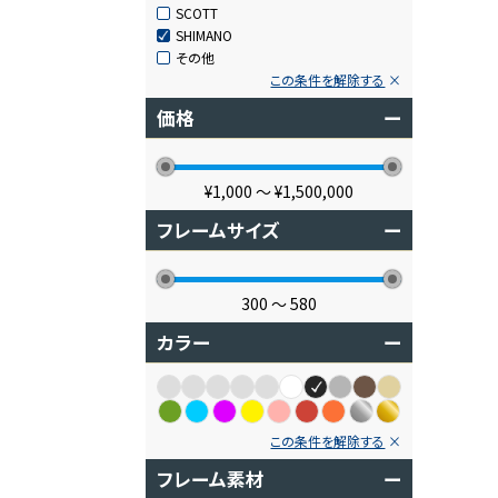
SCOTT
SHIMANO
その他
この条件を解除する
価格
ー
¥1,000
〜
¥1,500,000
フレームサイズ
ー
300
〜
580
カラー
ー
この条件を解除する
フレーム素材
ー