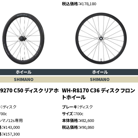
税込価格
¥178,180
ホイール
ホイール
SHIMANO
SHIMANO
9270 C50 ディスク リアホ
WH-R8170 C36 ディスク フロン
ル
トホイール
キ
ディスク
ブレーキ
ディスク
700c
サイズ
700c
シマノ12s専用
本体価格
¥82,600
格
¥143,000
税込価格
¥90,860
格
¥157,300