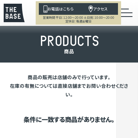
お電話はこちら
アクセス
営業時間 平日：12:00～20:00 土日祝：10:00～20:00
定休日：毎週金曜日
P
R
O
D
U
C
T
S
商
品
商品の販売は店舗のみで行っています。
在庫の有無については直接店舗までお問い合わせくださ
い。
条件に一致する商品がありません。