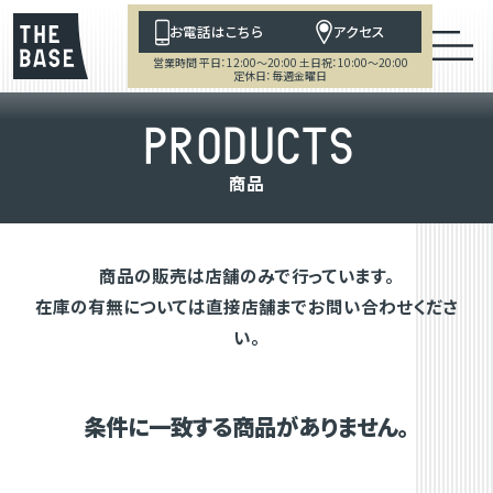
お電話はこちら
アクセス
営業時間 平日：12:00～20:00 土日祝：10:00～20:00
定休日：毎週金曜日
P
R
O
D
U
C
T
S
商
品
商品の販売は店舗のみで行っています。
在庫の有無については直接店舗までお問い合わせくださ
い。
条件に一致する商品がありません。