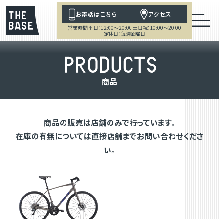
お電話はこちら
アクセス
営業時間 平日：12:00～20:00 土日祝：10:00～20:00
定休日：毎週金曜日
P
R
O
D
U
C
T
S
商
品
商品の販売は店舗のみで行っています。
在庫の有無については直接店舗までお問い合わせくださ
い。