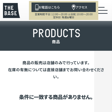
お電話はこちら
アクセス
営業時間 平日：12:00～20:00 土日祝：10:00～20:00
定休日：毎週金曜日
P
R
O
D
U
C
T
S
商
品
商品の販売は店舗のみで行っています。
在庫の有無については直接店舗までお問い合わせくださ
い。
条件に一致する商品がありません。