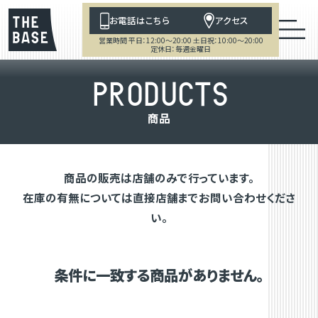
お電話はこちら
アクセス
営業時間 平日：12:00～20:00 土日祝：10:00～20:00
定休日：毎週金曜日
P
R
O
D
U
C
T
S
商
品
商品の販売は店舗のみで行っています。
在庫の有無については直接店舗までお問い合わせくださ
い。
条件に一致する商品がありません。