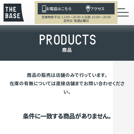
お電話はこちら
アクセス
営業時間 平日：12:00～20:00 土日祝：10:00～20:00
定休日：毎週金曜日
P
R
O
D
U
C
T
S
商
品
商品の販売は店舗のみで行っています。
在庫の有無については直接店舗までお問い合わせくださ
い。
条件に一致する商品がありません。