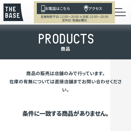
お電話はこちら
アクセス
営業時間 平日：12:00～20:00 土日祝：10:00～20:00
定休日：毎週金曜日
P
R
O
D
U
C
T
S
商
品
商品の販売は店舗のみで行っています。
在庫の有無については直接店舗までお問い合わせくださ
い。
条件に一致する商品がありません。