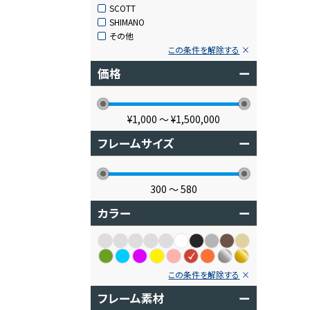
SCOTT
SHIMANO
その他
この条件を解除する
価格
ー
¥1,000
〜
¥1,500,000
フレームサイズ
ー
300
〜
580
カラー
ー
この条件を解除する
フレーム素材
ー