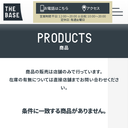
お電話はこちら
アクセス
営業時間 平日：12:00～20:00 土日祝：10:00～20:00
定休日：毎週金曜日
P
R
O
D
U
C
T
S
商
品
商品の販売は店舗のみで行っています。
在庫の有無については直接店舗までお問い合わせくださ
い。
条件に一致する商品がありません。