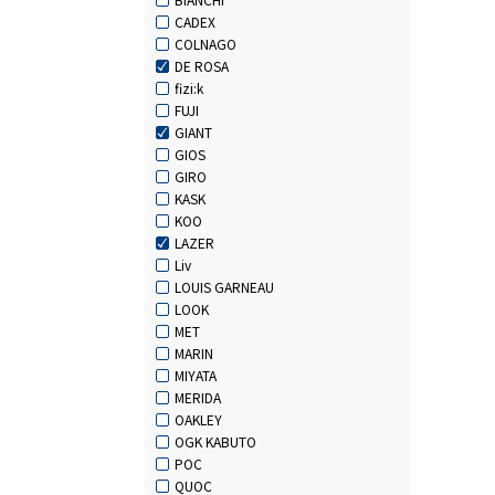
CADEX
COLNAGO
DE ROSA
fizi:k
FUJI
GIANT
GIOS
GIRO
KASK
KOO
LAZER
Liv
LOUIS GARNEAU
LOOK
MET
MARIN
MIYATA
MERIDA
OAKLEY
OGK KABUTO
POC
QUOC