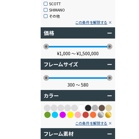
SCOTT
SHIMANO
その他
この条件を解除する
価格
ー
¥1,000
〜
¥1,500,000
フレームサイズ
ー
300
〜
580
カラー
ー
この条件を解除する
フレーム素材
ー