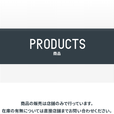
P
R
O
D
U
C
T
S
商
品
商品の販売は店舗のみで行っています。
在庫の有無については直接店舗までお問い合わせください。