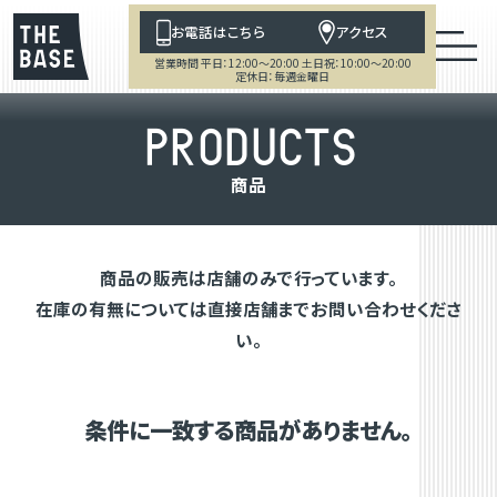
お電話はこちら
アクセス
営業時間 平日：12:00～20:00 土日祝：10:00～20:00
定休日：毎週金曜日
P
R
O
D
U
C
T
S
商
品
商品の販売は店舗のみで行っています。
在庫の有無については直接店舗までお問い合わせくださ
い。
条件に一致する商品がありません。