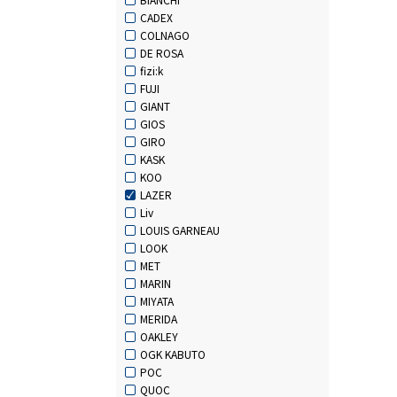
CADEX
COLNAGO
DE ROSA
fizi:k
FUJI
GIANT
GIOS
GIRO
KASK
KOO
LAZER
Liv
LOUIS GARNEAU
LOOK
MET
MARIN
MIYATA
MERIDA
OAKLEY
OGK KABUTO
POC
QUOC