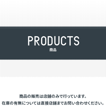
P
R
O
D
U
C
T
S
商
品
商品の販売は店舗のみで行っています。
在庫の有無については直接店舗までお問い合わせください。