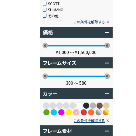
SCOTT
SHIMANO
その他
この条件を解除する
価格
ー
¥1,000
〜
¥1,500,000
フレームサイズ
ー
300
〜
580
カラー
ー
この条件を解除する
フレーム素材
ー