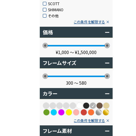
SCOTT
SHIMANO
その他
この条件を解除する
価格
ー
¥1,000
〜
¥1,500,000
フレームサイズ
ー
300
〜
580
カラー
ー
この条件を解除する
フレーム素材
ー