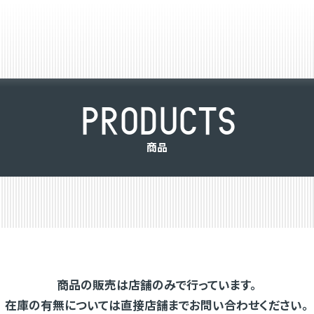
P
R
O
D
U
C
T
S
商
品
商品の販売は店舗のみで行っています。
在庫の有無については直接店舗までお問い合わせください。