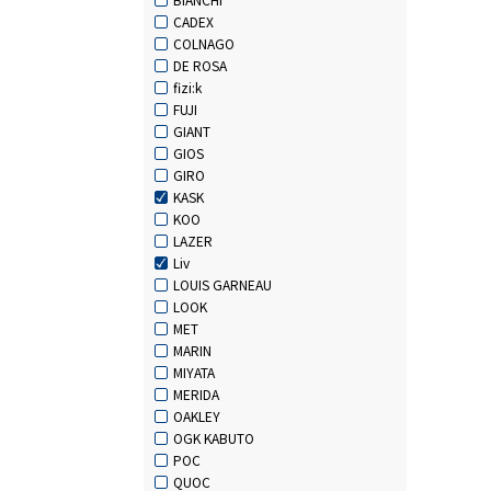
CADEX
COLNAGO
DE ROSA
fizi:k
FUJI
GIANT
GIOS
GIRO
KASK
KOO
LAZER
Liv
LOUIS GARNEAU
LOOK
MET
MARIN
MIYATA
MERIDA
OAKLEY
OGK KABUTO
POC
QUOC