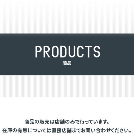
P
R
O
D
U
C
T
S
商
品
商品の販売は店舗のみで行っています。
在庫の有無については直接店舗までお問い合わせください。