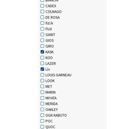
CADEX
COLNAGO
DE ROSA
fizi:k
FUJI
GIANT
GIOS
GIRO
KASK
KOO
LAZER
Liv
LOUIS GARNEAU
LOOK
MET
MARIN
MIYATA
MERIDA
OAKLEY
OGK KABUTO
POC
QUOC