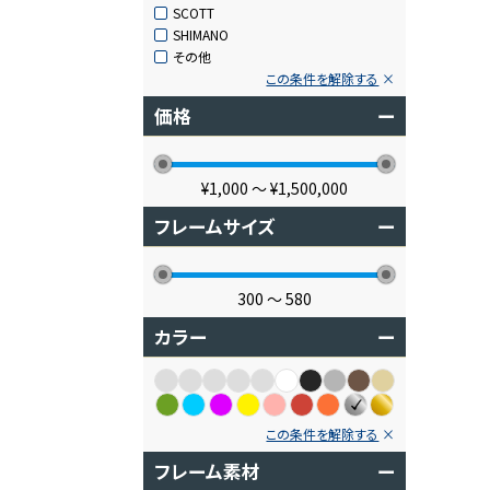
SCOTT
SHIMANO
その他
この条件を解除する
価格
ー
¥1,000
〜
¥1,500,000
フレームサイズ
ー
300
〜
580
カラー
ー
この条件を解除する
フレーム素材
ー