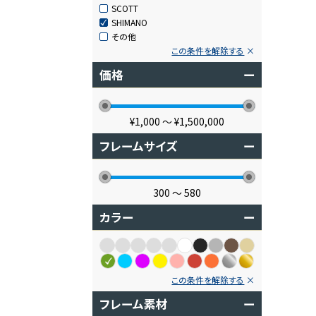
SCOTT
SHIMANO
その他
この条件を解除する
価格
ー
¥1,000
〜
¥1,500,000
フレームサイズ
ー
300
〜
580
カラー
ー
この条件を解除する
フレーム素材
ー