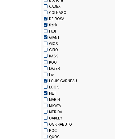
CADEX
COLNAGO
DE ROSA
fizi:k
FUJI
GIANT
GIOS
GIRO
KASK
KOO
LAZER
Liv
LOUIS GARNEAU
LOOK
MET
MARIN
MIYATA
MERIDA
OAKLEY
OGK KABUTO
POC
QUOC