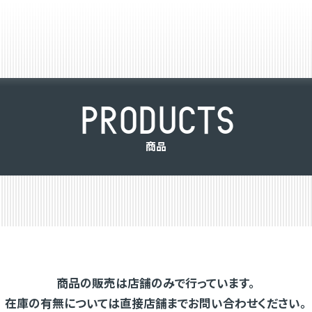
P
R
O
D
U
C
T
S
商
品
商品の販売は店舗のみで行っています。
在庫の有無については直接店舗までお問い合わせください。