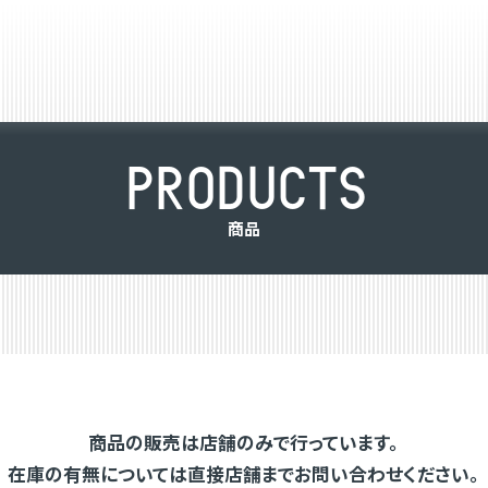
P
R
O
D
U
C
T
S
商
品
商品の販売は店舗のみで行っています。
在庫の有無については直接店舗までお問い合わせください。