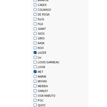
CADEX
COLNAGO
DE ROSA
fizi:k
FUJI
GIANT
GIOS
GIRO
KASK
KOO
LAZER
Liv
LOUIS GARNEAU
LOOK
MET
MARIN
MIYATA
MERIDA
OAKLEY
OGK KABUTO
POC
QUOC