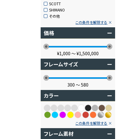
SCOTT
SHIMANO
その他
この条件を解除する
価格
ー
¥1,000
〜
¥1,500,000
フレームサイズ
ー
300
〜
580
カラー
ー
この条件を解除する
フレーム素材
ー