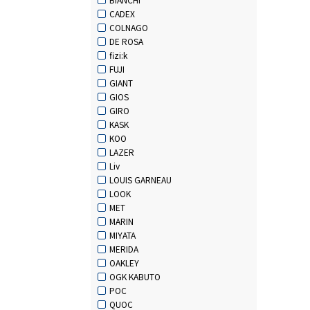
CADEX
COLNAGO
DE ROSA
fizi:k
FUJI
GIANT
GIOS
GIRO
KASK
KOO
LAZER
Liv
LOUIS GARNEAU
LOOK
MET
MARIN
MIYATA
MERIDA
OAKLEY
OGK KABUTO
POC
QUOC