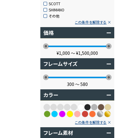
SCOTT
SHIMANO
その他
この条件を解除する
価格
ー
¥1,000
〜
¥1,500,000
フレームサイズ
ー
300
〜
580
カラー
ー
この条件を解除する
フレーム素材
ー