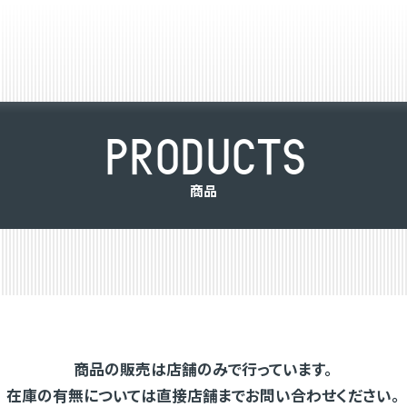
P
R
O
D
U
C
T
S
商
品
商品の販売は店舗のみで行っています。
在庫の有無については直接店舗までお問い合わせください。