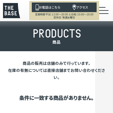
お電話はこちら
アクセス
営業時間 平日：12:00～20:00 土日祝：10:00～20:00
定休日：毎週金曜日
P
R
O
D
U
C
T
S
商
品
商品の販売は店舗のみで行っています。
在庫の有無については直接店舗までお問い合わせくださ
い。
条件に一致する商品がありません。