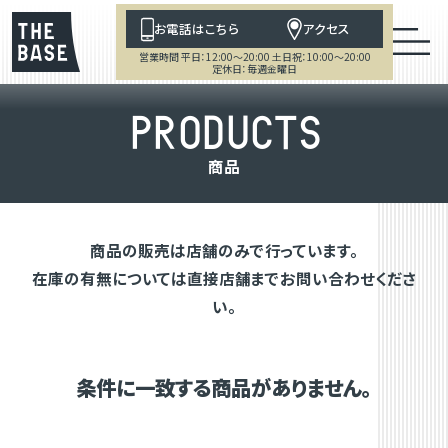
お電話はこちら
アクセス
営業時間 平日：12:00～20:00 土日祝：10:00～20:00
定休日：毎週金曜日
P
R
O
D
U
C
T
S
商
品
商品の販売は店舗のみで行っています。
在庫の有無については直接店舗までお問い合わせくださ
い。
条件に一致する商品がありません。