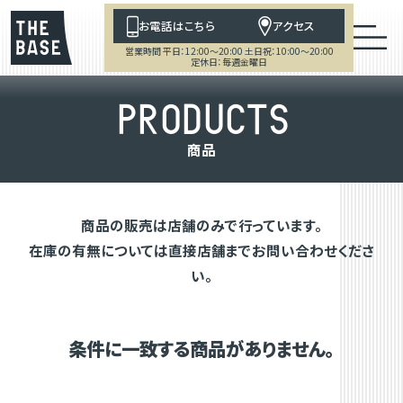
お電話はこちら
アクセス
営業時間 平日：12:00～20:00 土日祝：10:00～20:00
定休日：毎週金曜日
P
R
O
D
U
C
T
S
商
品
商品の販売は店舗のみで行っています。
在庫の有無については直接店舗までお問い合わせくださ
い。
条件に一致する商品がありません。