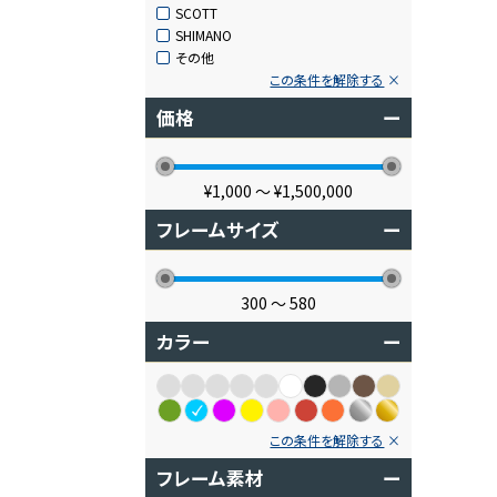
SCOTT
SHIMANO
その他
この条件を解除する
価格
ー
¥1,000
〜
¥1,500,000
フレームサイズ
ー
300
〜
580
カラー
ー
この条件を解除する
フレーム素材
ー