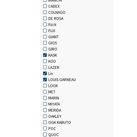
CADEX
COLNAGO
DE ROSA
fizi:k
FUJI
GIANT
GIOS
GIRO
KASK
KOO
LAZER
Liv
LOUIS GARNEAU
LOOK
MET
MARIN
MIYATA
MERIDA
OAKLEY
OGK KABUTO
POC
QUOC