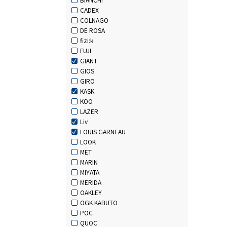
CADEX
COLNAGO
DE ROSA
fizi:k
FUJI
GIANT
GIOS
GIRO
KASK
KOO
LAZER
Liv
LOUIS GARNEAU
LOOK
MET
MARIN
MIYATA
MERIDA
OAKLEY
OGK KABUTO
POC
QUOC