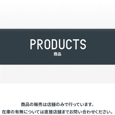
P
R
O
D
U
C
T
S
商
品
商品の販売は店舗のみで行っています。
在庫の有無については直接店舗までお問い合わせください。