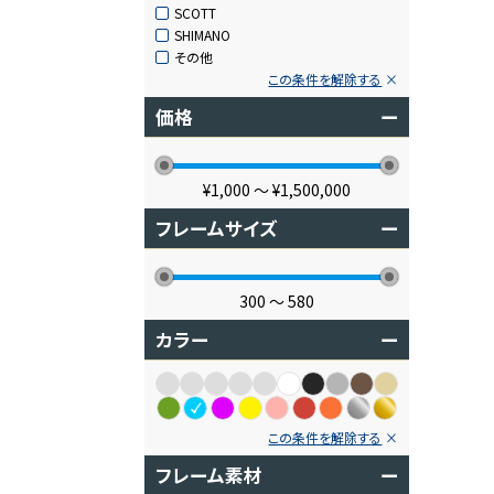
SCOTT
SHIMANO
その他
この条件を解除する
価格
ー
¥1,000
〜
¥1,500,000
フレームサイズ
ー
300
〜
580
カラー
ー
この条件を解除する
フレーム素材
ー