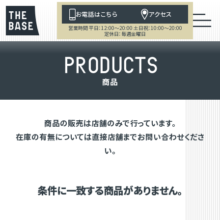
お電話はこちら
アクセス
営業時間 平日：12:00～20:00 土日祝：10:00～20:00
定休日：毎週金曜日
P
R
O
D
U
C
T
S
商
品
商品の販売は店舗のみで行っています。
在庫の有無については直接店舗までお問い合わせくださ
い。
条件に一致する商品がありません。