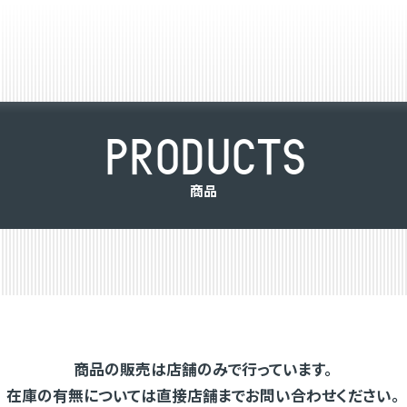
P
R
O
D
U
C
T
S
商
品
商品の販売は店舗のみで行っています。
在庫の有無については直接店舗までお問い合わせください。