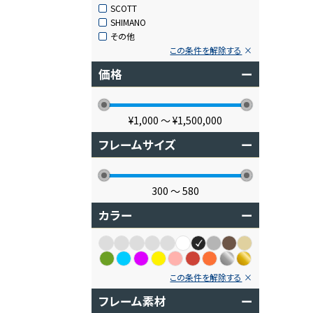
SCOTT
SHIMANO
その他
この条件を解除する
価格
ー
¥1,000
〜
¥1,500,000
フレームサイズ
ー
300
〜
580
カラー
ー
この条件を解除する
フレーム素材
ー