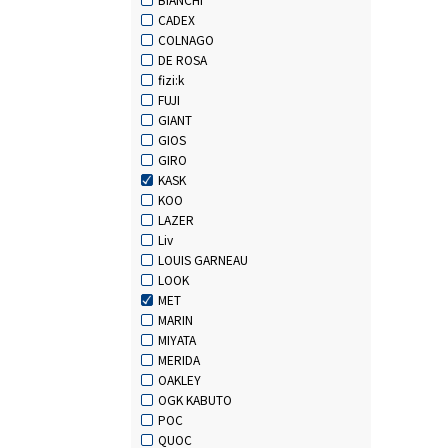
CADEX
COLNAGO
DE ROSA
fizi:k
FUJI
GIANT
GIOS
GIRO
KASK
KOO
LAZER
Liv
LOUIS GARNEAU
LOOK
MET
MARIN
MIYATA
MERIDA
OAKLEY
OGK KABUTO
POC
QUOC