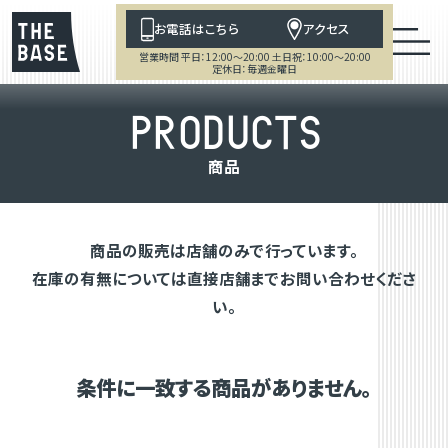
お電話はこちら
アクセス
営業時間 平日：12:00～20:00 土日祝：10:00～20:00
定休日：毎週金曜日
P
R
O
D
U
C
T
S
商
品
商品の販売は店舗のみで行っています。
在庫の有無については直接店舗までお問い合わせくださ
い。
条件に一致する商品がありません。