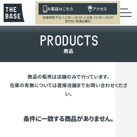
お電話はこちら
アクセス
営業時間 平日：12:00～20:00 土日祝：10:00～20:00
定休日：毎週金曜日
P
R
O
D
U
C
T
S
商
品
商品の販売は店舗のみで行っています。
在庫の有無については直接店舗までお問い合わせくださ
い。
条件に一致する商品がありません。