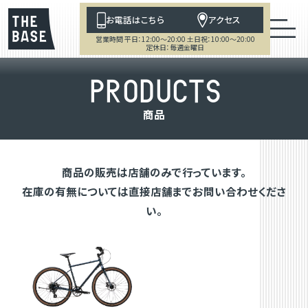
お電話はこちら
アクセス
営業時間 平日：12:00～20:00 土日祝：10:00～20:00
定休日：毎週金曜日
P
R
O
D
U
C
T
S
商
品
商品の販売は店舗のみで行っています。
在庫の有無については直接店舗までお問い合わせくださ
い。