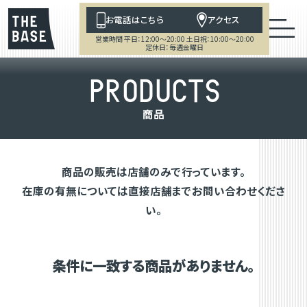
お電話はこちら
アクセス
営業時間 平日：12:00～20:00 土日祝：10:00～20:00
定休日：毎週金曜日
P
R
O
D
U
C
T
S
商
品
商品の販売は店舗のみで行っています。
在庫の有無については直接店舗までお問い合わせくださ
い。
条件に一致する商品がありません。