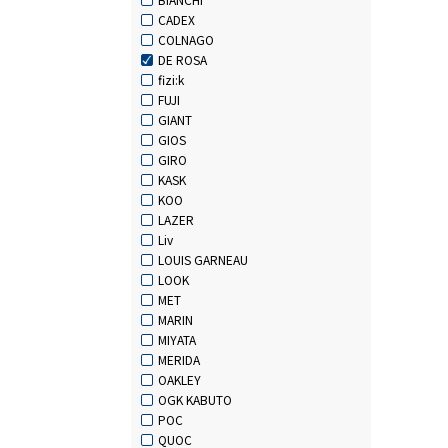
CADEX
COLNAGO
DE ROSA
fizi:k
FUJI
GIANT
GIOS
GIRO
KASK
KOO
LAZER
Liv
LOUIS GARNEAU
LOOK
MET
MARIN
MIYATA
MERIDA
OAKLEY
OGK KABUTO
POC
QUOC