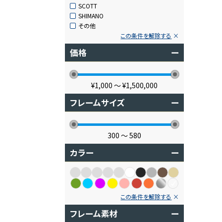
SCOTT
SHIMANO
その他
この条件を解除する
価格
ー
¥1,000
〜
¥1,500,000
フレームサイズ
ー
300
〜
580
カラー
ー
この条件を解除する
フレーム素材
ー