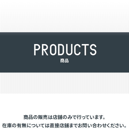
P
R
O
D
U
C
T
S
商
品
商品の販売は店舗のみで行っています。
在庫の有無については直接店舗までお問い合わせください。