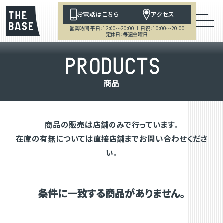
お電話はこちら
アクセス
営業時間 平日：12:00～20:00 土日祝：10:00～20:00
定休日：毎週金曜日
P
R
O
D
U
C
T
S
商
品
商品の販売は店舗のみで行っています。
在庫の有無については直接店舗までお問い合わせくださ
い。
条件に一致する商品がありません。