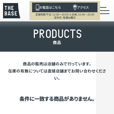
お電話はこちら
アクセス
営業時間 平日：12:00～20:00 土日祝：10:00～20:00
定休日：毎週金曜日
P
R
O
D
U
C
T
S
商
品
商品の販売は店舗のみで行っています。
在庫の有無については直接店舗までお問い合わせくださ
い。
条件に一致する商品がありません。