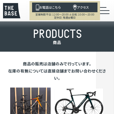
お電話はこちら
アクセス
営業時間 平日：12:00～20:00 土日祝：10:00～20:00
定休日：毎週金曜日
P
R
O
D
U
C
T
S
商
品
商品の販売は店舗のみで行っています。
在庫の有無については直接店舗までお問い合わせくださ
い。