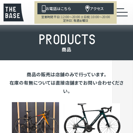
お電話はこちら
アクセス
営業時間 平日：12:00～20:00 土日祝：10:00～20:00
定休日：毎週金曜日
P
R
O
D
U
C
T
S
商
品
商品の販売は店舗のみで行っています。
在庫の有無については直接店舗までお問い合わせくださ
い。