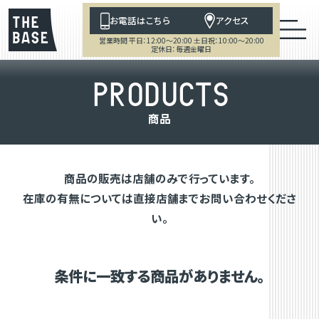
お電話はこちら
アクセス
営業時間 平日：12:00～20:00 土日祝：10:00～20:00
定休日：毎週金曜日
P
R
O
D
U
C
T
S
商
品
商品の販売は店舗のみで行っています。
在庫の有無については直接店舗までお問い合わせくださ
い。
条件に一致する商品がありません。