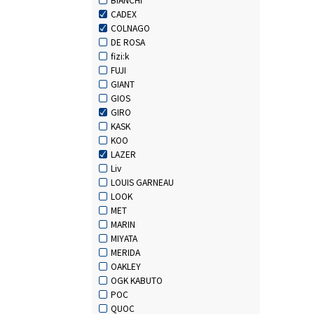
CADEX
COLNAGO
DE ROSA
fizi:k
FUJI
GIANT
GIOS
GIRO
KASK
KOO
LAZER
Liv
LOUIS GARNEAU
LOOK
MET
MARIN
MIYATA
MERIDA
OAKLEY
OGK KABUTO
POC
QUOC