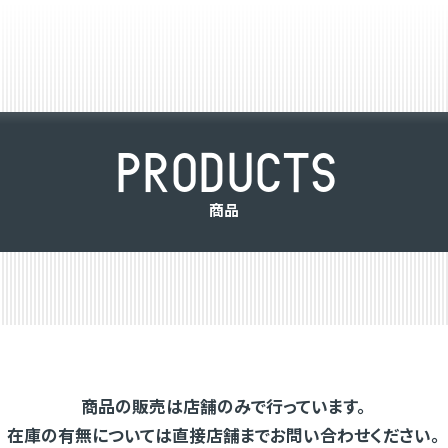
P
R
O
D
U
C
T
S
商
品
商品の販売は店舗のみで行っています。
在庫の有無については直接店舗までお問い合わせください。