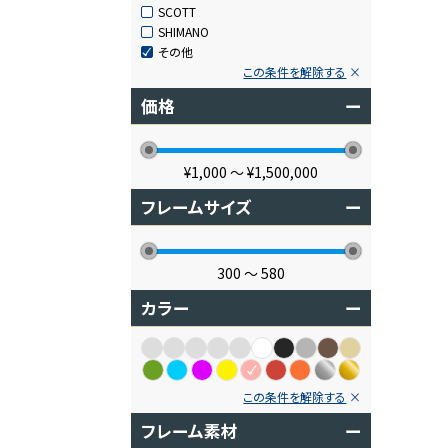
SCOTT
SHIMANO
その他
この条件を解除する
価格
ー
¥1,000
〜
¥1,500,000
フレームサイズ
ー
300
〜
580
カラー
ー
この条件を解除する
フレーム素材
ー