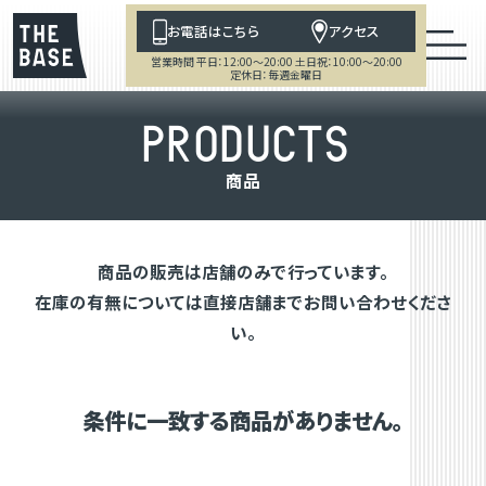
お電話はこちら
アクセス
営業時間 平日：12:00～20:00 土日祝：10:00～20:00
定休日：毎週金曜日
P
R
O
D
U
C
T
S
商
品
商品の販売は店舗のみで行っています。
在庫の有無については直接店舗までお問い合わせくださ
い。
条件に一致する商品がありません。