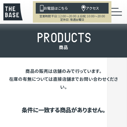
お電話はこちら
アクセス
営業時間 平日：12:00～20:00 土日祝：10:00～20:00
定休日：毎週金曜日
P
R
O
D
U
C
T
S
商
品
商品の販売は店舗のみで行っています。
在庫の有無については直接店舗までお問い合わせくださ
い。
条件に一致する商品がありません。