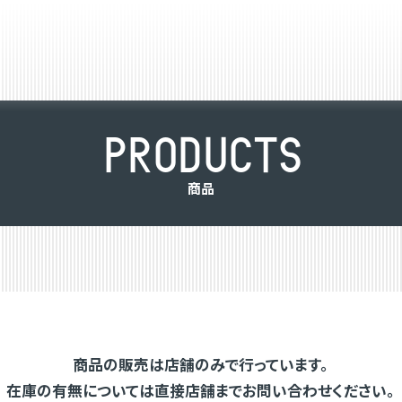
P
R
O
D
U
C
T
S
商
品
商品の販売は店舗のみで行っています。
在庫の有無については直接店舗までお問い合わせください。