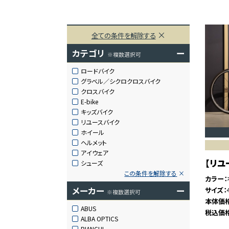
全ての条件を解除する
カテゴリ
ー
※複数選択可
ロードバイク
グラベル／シクロクロスバイク
クロスバイク
E-bike
キッズバイク
リユースバイク
ホイール
ヘルメット
アイウェア
【リユー
シューズ
この条件を解除する
カラー
メーカー
ー
サイズ
※複数選択可
本体価
ABUS
税込価
ALBA OPTICS
BIANCHI