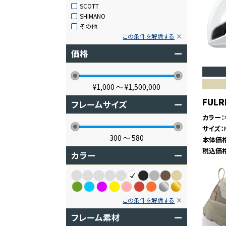
SCOTT
SHIMANO
その他
この条件を解除する
価格
ー
¥1,000
〜
¥1,500,000
FULR
フレームサイズ
ー
カラー
サイズ
300
〜
580
本体価
税込価
カラー
ー
この条件を解除する
フレーム素材
ー