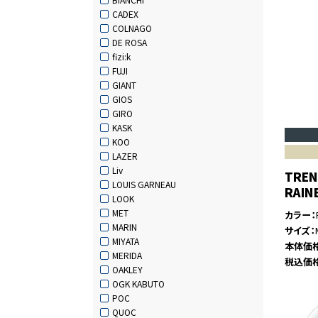
CADEX
COLNAGO
DE ROSA
fizi:k
FUJI
GIANT
GIOS
GIRO
KASK
KOO
LAZER
Liv
TREN
LOUIS GARNEAU
RAIN
LOOK
MET
カラー
MARIN
サイズ
MIYATA
本体価
MERIDA
税込価
OAKLEY
OGK KABUTO
POC
QUOC