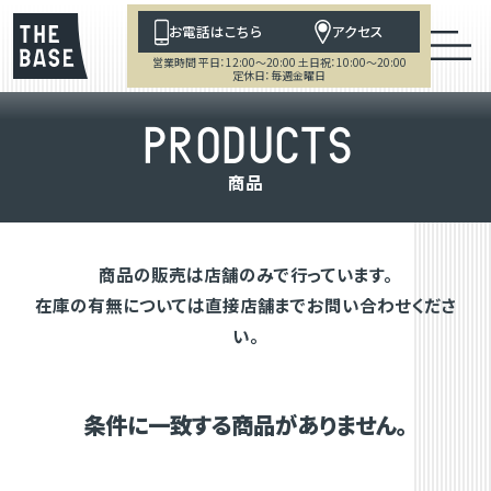
お電話はこちら
アクセス
営業時間 平日：12:00～20:00 土日祝：10:00～20:00
定休日：毎週金曜日
P
R
O
D
U
C
T
S
商
品
商品の販売は店舗のみで行っています。
在庫の有無については直接店舗までお問い合わせくださ
い。
条件に一致する商品がありません。