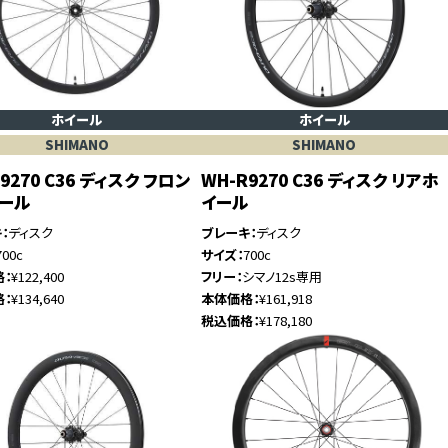
ホイール
ホイール
SHIMANO
SHIMANO
9270 C36 ディスク フロン
WH-R9270 C36 ディスク リアホ
イール
イール
キ
ディスク
ブレーキ
ディスク
700c
サイズ
700c
格
¥122,400
フリー
シマノ12s専用
格
¥134,640
本体価格
¥161,918
税込価格
¥178,180