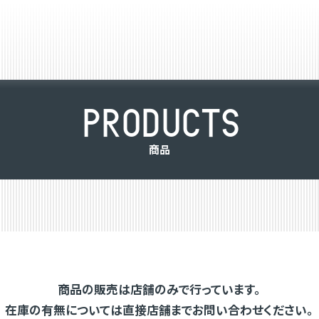
P
R
O
D
U
C
T
S
商
品
商品の販売は店舗のみで行っています。
在庫の有無については直接店舗までお問い合わせください。