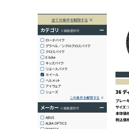
全ての条件を解除する
カテゴリ
ー
※複数選択可
ロードバイク
グラベル／シクロクロスバイク
クロスバイク
E-bike
キッズバイク
リユースバイク
ホイール
ヘルメット
アイウェア
36 
シューズ
この条件を解除する
ブレー
メーカー
ー
サイズ
※複数選択可
本体価
ABUS
税込価
ALBA OPTICS
BIANCHI