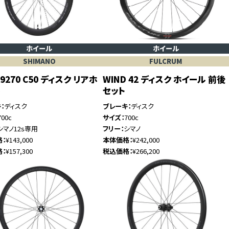
ホイール
ホイール
SHIMANO
FULCRUM
9270 C50 ディスク リアホ
WIND 42 ディスク ホイール 前後
ル
セット
キ
ディスク
ブレーキ
ディスク
700c
サイズ
700c
シマノ12s専用
フリー
シマノ
格
¥143,000
本体価格
¥242,000
格
¥157,300
税込価格
¥266,200