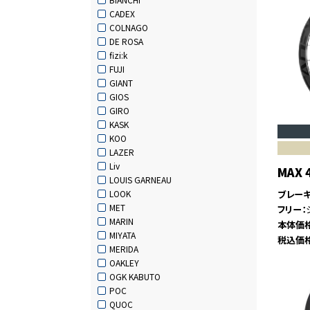
CADEX
COLNAGO
DE ROSA
fizi:k
FUJI
GIANT
GIOS
GIRO
KASK
KOO
LAZER
Liv
MAX
LOUIS GARNEAU
ブレー
LOOK
MET
フリー
MARIN
本体価
MIYATA
税込価
MERIDA
OAKLEY
OGK KABUTO
POC
QUOC