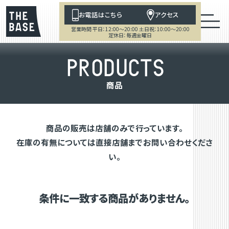
お電話はこちら
アクセス
営業時間 平日：12:00～20:00 土日祝：10:00～20:00
定休日：毎週金曜日
P
R
O
D
U
C
T
S
商
品
商品の販売は店舗のみで行っています。
在庫の有無については直接店舗までお問い合わせくださ
い。
条件に一致する商品がありません。