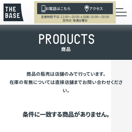
お電話はこちら
アクセス
営業時間 平日：12:00～20:00 土日祝：10:00～20:00
定休日：毎週金曜日
P
R
O
D
U
C
T
S
商
品
商品の販売は店舗のみで行っています。
在庫の有無については直接店舗までお問い合わせくださ
い。
条件に一致する商品がありません。