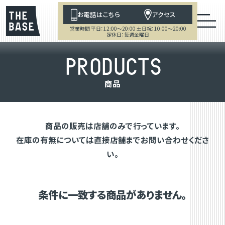
お電話はこちら
アクセス
営業時間 平日：12:00～20:00 土日祝：10:00～20:00
定休日：毎週金曜日
P
R
O
D
U
C
T
S
商
品
商品の販売は店舗のみで行っています。
在庫の有無については直接店舗までお問い合わせくださ
い。
条件に一致する商品がありません。