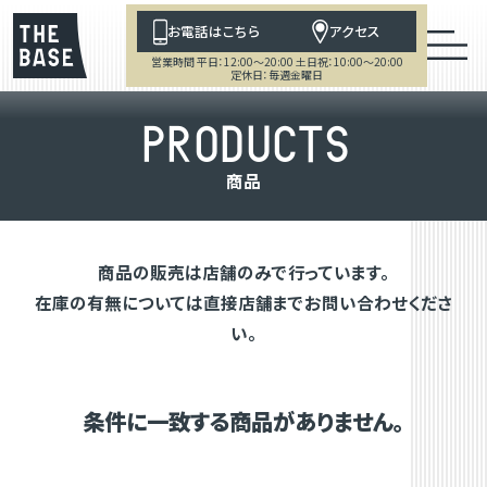
お電話はこちら
アクセス
営業時間 平日：12:00～20:00 土日祝：10:00～20:00
定休日：毎週金曜日
P
R
O
D
U
C
T
S
商
品
商品の販売は店舗のみで行っています。
在庫の有無については直接店舗までお問い合わせくださ
い。
条件に一致する商品がありません。