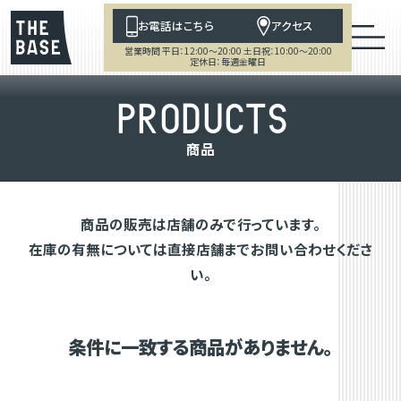
お電話はこちら
アクセス
営業時間 平日：12:00～20:00 土日祝：10:00～20:00
定休日：毎週金曜日
P
R
O
D
U
C
T
S
商
品
商品の販売は店舗のみで行っています。
在庫の有無については直接店舗までお問い合わせくださ
い。
条件に一致する商品がありません。